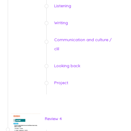
Listening
Writing
Communication and culture /
clil
Looking back
Project
Review 4