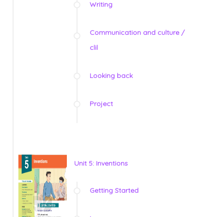
Writing
Communication and culture /
clil
Looking back
Project
Unit 5: Inventions
Getting Started