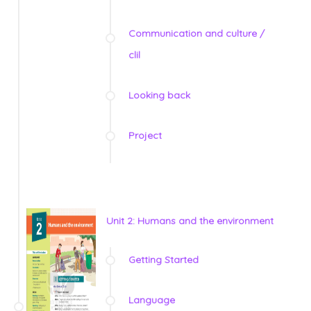
Communication and culture /
clil
Looking back
Project
Unit 2: Humans and the environment
Getting Started
Language