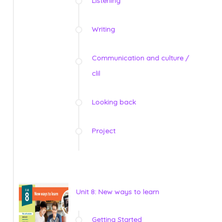
Listening
Writing
Communication and culture /
clil
Looking back
Project
Unit 8: New ways to learn
Getting Started