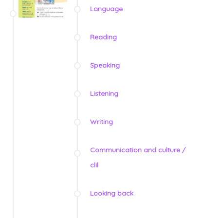
Language
Reading
Speaking
Listening
Writing
Communication and culture /
clil
Looking back