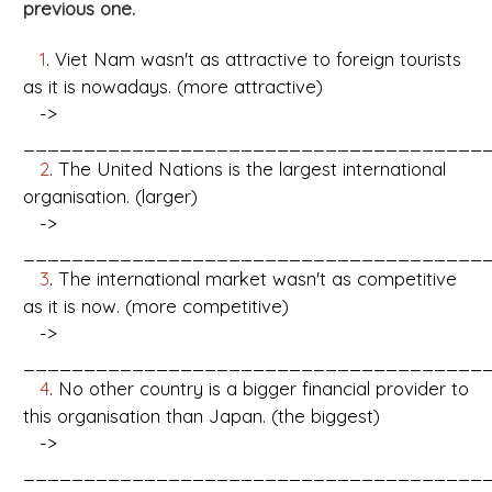
previous one.
1
. Viet Nam wasn't as attractive to foreign tourists
as it is nowadays. (more attractive)
->
_______________________________________
2
. The United Nations is the largest international
organisation. (larger)
->
_______________________________________
3
. The international market wasn't as competitive
as it is now. (more competitive)
->
_______________________________________
4
. No other country is a bigger financial provider to
this organisation than Japan. (the biggest)
->
_______________________________________