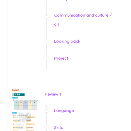
Communication and culture /
clil
Looking back
Project
Review 1
Language
Skills