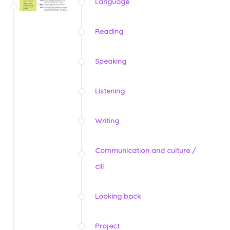
Language
Reading
Speaking
Listening
Writing
Communication and culture /
clil
Looking back
Project