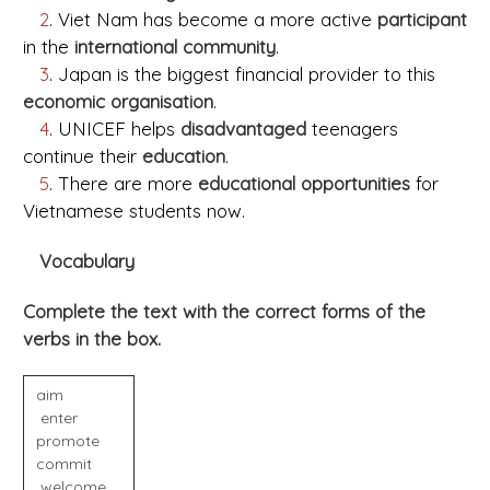
2
. Viet Nam has become a more active
participant
in the
international community
.
3
. Japan is the biggest financial provider to this
economic organisation
.
4
. UNICEF helps
disadvantaged
teenagers
continue their
education
.
5
. There are more
educational opportunities
for
Vietnamese students now.
Vocabulary
Complete the text with the correct forms of the
verbs in the box.
aim
enter
promote
commit
welcome