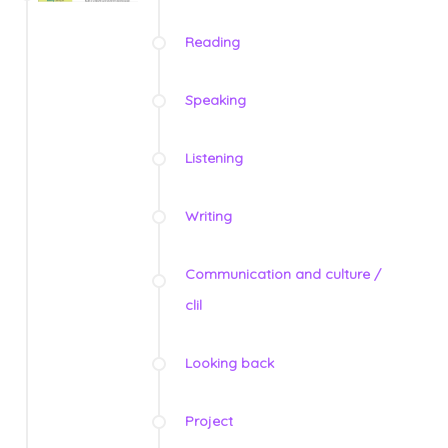
Reading
Speaking
Listening
Writing
Communication and culture /
clil
Looking back
Project