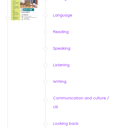
Language
Reading
Speaking
Listening
Writing
Communication and culture /
clil
Looking back