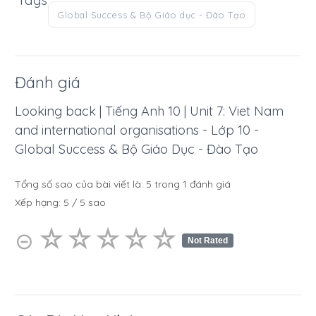
Tags
Global Success & Bộ Giáo dục - Đào Tạo
Đánh giá
Looking back | Tiếng Anh 10 | Unit 7: Viet Nam
and international organisations - Lớp 10 -
Global Success & Bộ Giáo Dục - Đào Tạo
Tổng số sao của bài viết là:
5
trong
1
đánh giá
Xếp hạng:
5
/
5
sao
☆
★
☆
★
☆
★
☆
★
☆
★
⊝
Not Rated