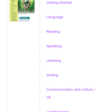
Getting Started
Language
Reading
Speaking
Listening
Writing
Communication and culture /
clil
Looking back