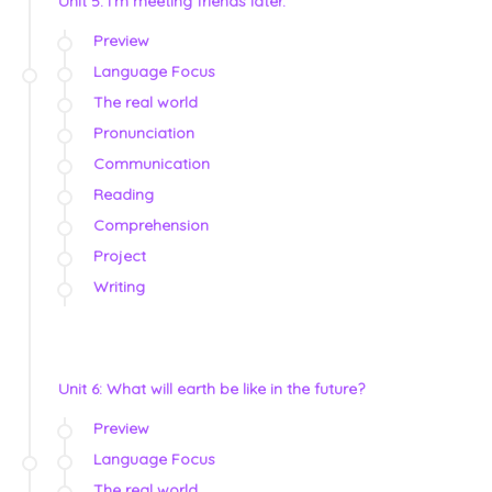
Unit 5: I'm meeting friends later.
Preview
Language Focus
The real world
Pronunciation
Communication
Reading
Comprehension
Project
Writing
Unit 6: What will earth be like in the future?
Preview
Language Focus
The real world