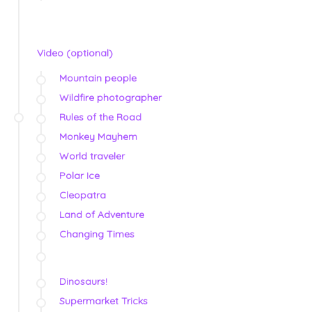
Video (optional)
Mountain people
Wildfire photographer
Rules of the Road
Monkey Mayhem
World traveler
Polar Ice
Cleopatra
Land of Adventure
Changing Times
Dinosaurs!
Supermarket Tricks