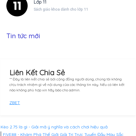
Lớp 11
Sách giáo khoa dành cho lớp 11
Tin tức mới
Liên Kết Chia Sẻ
** Đây là liên kết chia sẻ bới cộng đồng người dùng, chúng tôi không
chịu trách nhiệm gì về nội dung của các thông tin này. Nếu có liên kết
nào không phù hợp xin hãy báo cho admin.
ZBET
Kèo 2.75 là gì - Giải mã ý nghĩa và cách chơi hiệu quả
FIVE88 - Khám Phá Thế Giới Giải Trí Trực Tuyến Đầy Màu Sắc