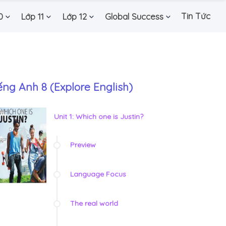
Tin Tức
0
Lớp 11
Lớp 12
Global Success
ếng Anh 8 (Explore English)
Unit 1: Which one is Justin?
Preview
Language Focus
The real world