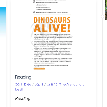
Reading
Cánh Diều
/
Lớp 8
/
Unit 10: They've found a
fossil.
Reading