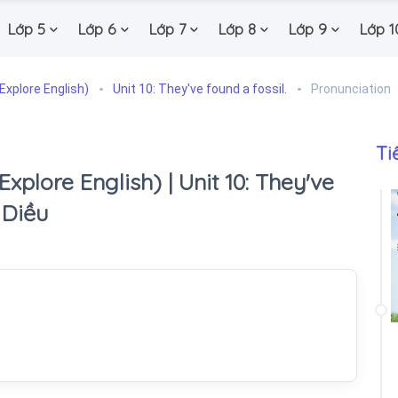
Lớp 5
Lớp 6
Lớp 7
Lớp 8
Lớp 9
Lớp 1
Explore English)
Unit 10: They've found a fossil.
Pronunciation
Ti
Explore English) | Unit 10: They've
 Diều