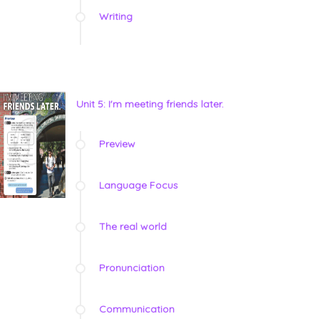
Writing
Unit 5: I'm meeting friends later.
Preview
Language Focus
The real world
Pronunciation
Communication