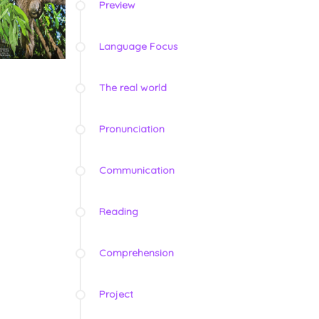
Preview
Language Focus
The real world
Pronunciation
Communication
Reading
Comprehension
Project