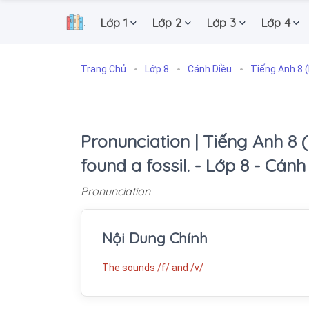
Lớp 1
Lớp 2
Lớp 3
Lớp 4
.
Trang Chủ
Lớp 8
Cánh Diều
Tiếng Anh 8 (
Pronunciation | Tiếng Anh 8 (
found a fossil. - Lớp 8 - Cánh
Pronunciation
Nội Dung Chính
The sounds /f/ and /v/