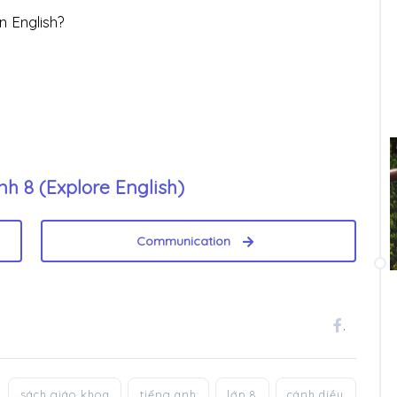
 English?
h 8 (Explore English)
Communication
.
sách giáo khoa
tiếng anh
lớp 8
cánh diều