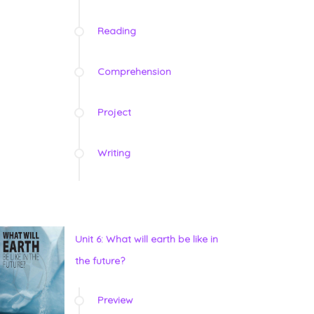
Reading
Comprehension
Project
Writing
Unit 6: What will earth be like in
the future?
Preview