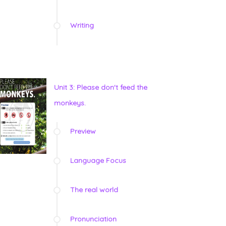
Writing
Unit 3: Please don't feed the
monkeys.
Preview
Language Focus
The real world
Pronunciation