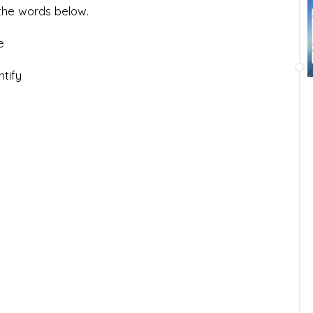
the words below.
e
ify