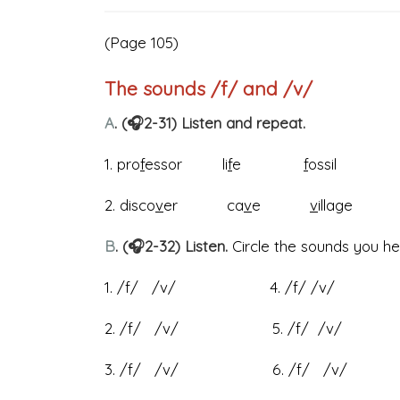
(Page 105)
The sounds /f/ and /v/
A
. (🎧2-31) Listen and repeat.
1. pro
f
essor li
f
e
f
ossil
2. disco
v
er ca
v
e
v
illage
B
. (🎧2-32) Listen.
Circle the sounds you he
1. /f/ /v/ 4. /f/ /v/
2. /f/ /v/ 5. /f/ /v/
3. /f/ /v/ 6. /f/ /v/