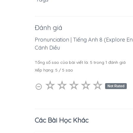
Đánh giá
Pronunciation | Tiếng Anh 8 (Explore Engl
Cánh Diều
Tổng số sao của bài viết là:
5
trong
1
đánh giá
Xếp hạng:
5
/
5
sao
☆
★
☆
★
☆
★
☆
★
☆
★
⊝
Not Rated
Các Bài Học Khác