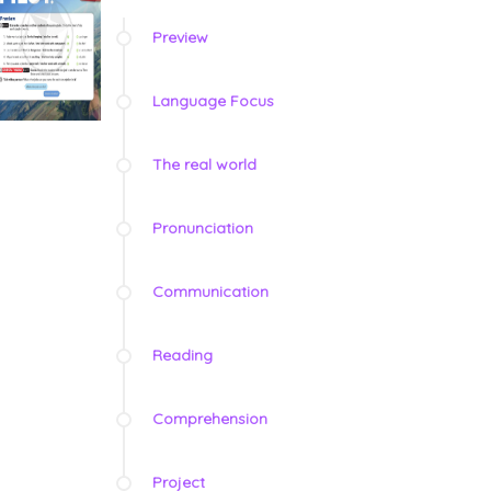
Preview
Language Focus
The real world
Pronunciation
Communication
Reading
Comprehension
Project