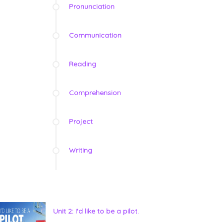
Pronunciation
Communication
Reading
Comprehension
Project
Writing
Unit 2: I'd like to be a pilot.