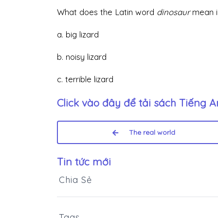
What does the Latin word
dinosaur
mean in
a. big lizard
b. noisy lizard
c. terrible lizard
Click vào đây để tải sách
Tiếng An
The real world
Tin tức mới
Chia Sẻ
Tags