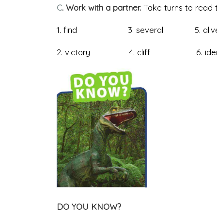
C
. Work with a partner.
Take turns to read 
1. find 3. several 5. aliv
2. victory 4. cliff 6. ident
DO YOU KNOW?