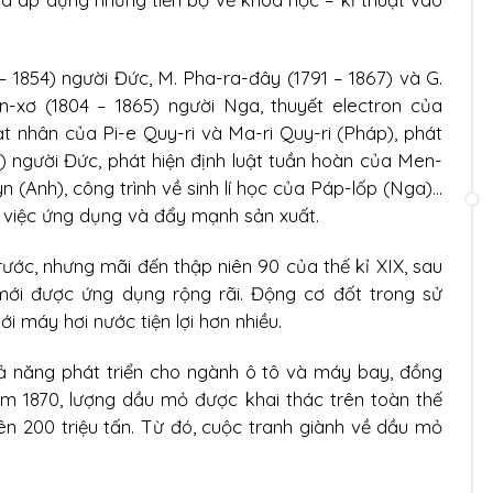
– 1854) người Đức, M. Pha-ra-đây (1791 – 1867) và G.
en-xơ (1804 – 1865) người Nga, thuyết electron của
t nhân của Pi-e Quy-ri và Ma-ri Quy-ri (Pháp), phát
3) người Đức, phát hiện định luật tuần hoàn của Men-
 (Anh), công trình về sinh lí học của Páp-lốp (Nga)...
ho việc ứng dụng và đẩy mạnh sản xuất.
ước, nhưng mãi đến thập niên 90 của thế kỉ XIX, sau
, mới được ứng dụng rộng rãi. Động cơ đốt trong sử
ới máy hơi nước tiện lợi hơn nhiều.
ả năng phát triển cho ngành ô tô và máy bay, đồng
m 1870, lượng dầu mỏ được khai thác trên toàn thế
lên 200 triệu tấn. Từ đó, cuộc tranh giành về dầu mỏ