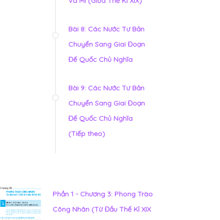
Và Mĩ (Giữa Thế Kỉ XIX)
Bài 8: Các Nước Tư Bản
Chuyển Sang Giai Đoạn
Đế Quốc Chủ Nghĩa
Bài 9: Các Nước Tư Bản
Chuyển Sang Giai Đoạn
Đế Quốc Chủ Nghĩa
(Tiếp theo)
Phần 1 - Chương 3: Phong Trào
Công Nhân (Từ Đầu Thế Kỉ XIX