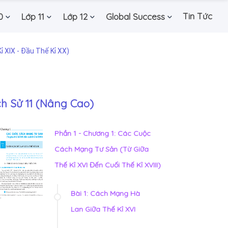
Tin Tức
0
Lớp 11
Lớp 12
Global Success
ỉ XIX - Đầu Thế Kỉ XX)
ch Sử 11 (Nâng Cao)
Phần 1 - Chương 1: Các Cuộc
Cách Mạng Tư Sản (Từ Giữa
Thế Kỉ XVI Đến Cuối Thế Kỉ XVIII)
Bài 1: Cách Mạng Hà
Lan Giữa Thế Kỉ XVI