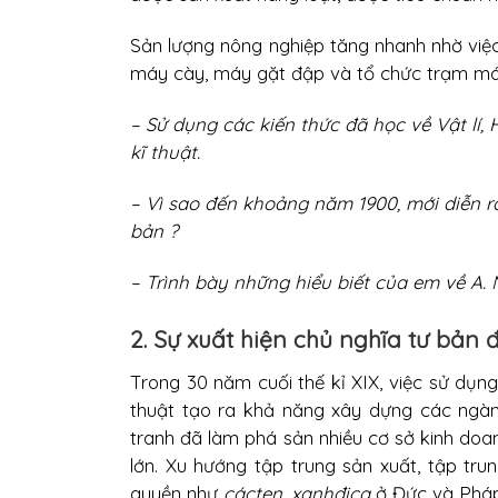
Sản lượng nông nghiệp tăng nhanh nhờ việ
máy cày, máy gặt đập và tổ chức trạm má
– Sử dụng các kiến thức đã học về Vật lí, 
kĩ thuật.
– Vì sao đến khoảng năm 1900, mới diễn r
bản ?
– Trình bày những hiểu biết của em về A. 
2. Sự xuất hiện chủ nghĩa tư bản
Trong 30 năm cuối thế kỉ XIX, việc sử dụn
thuật tạo ra khả năng xây dựng các ngàn
tranh đã làm phá sản nhiều cơ sở kinh doa
lớn. Xu hướng tập trung sản xuất, tập tr
quyền như
cácten
,
xanhđica
ở Đức và Phá