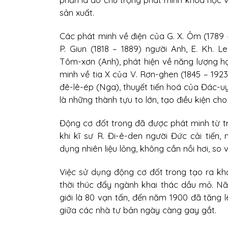
sản xuất.
Các phát minh về điện của G. X. Ôm (1789 
P. Giun (1818 – 1889) người Anh, E. Kh. L
Tôm-xơn (Anh), phát hiện về năng lượng hạ
minh về tia X của V. Rơn-ghen (1845 – 192
đê-lê-ép (Nga), thuyết tiến hoá của Đác-uyn
là những thành tựu to lớn, tạo điều kiện c
Động cơ đốt trong đã được phát minh từ tr
khi kĩ sư R. Đi-ê-den người Đức cải tiến
dụng nhiên liệu lỏng, không cần nồi hơi, so v
Việc sử dụng động cơ đốt trong tạo ra kh
thời thúc đẩy ngành khai thác dầu mỏ. Nă
giới là 80 vạn tấn, đến năm 1900 đã tăng 
giữa các nhà tư bản ngày càng gay gắt.