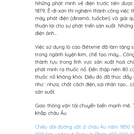
Những phát minh về điện trước tiên được
1879, Ê-đi-xơn thí nghiệm thành công việc t
máy phát điện (đinamô, tuốcbin) và giải q
thuận lợi cho sự phát triển sản xuất. Những 
điện ảnh...
Việc sử dụng lò cao Bétxme đã làm tăng s
trong ngành luyện kim, chế tạo máy... Côn
thành tựu trong lĩnh vực sản xuất hoá c
phát minh ra thuốc nổ. Đến thập niên 80 củ
thuốc nổ không khói. Điều đó đã thúc đẩy c
như : nhựa, chất cách điện, sợi nhân tạo.
sản xuất.
Giao thông vận tải chuyển biến mạnh mẽ. 
khắp châu Âu.
Chiều dài đường sắt ở châu Âu năm 1850 l