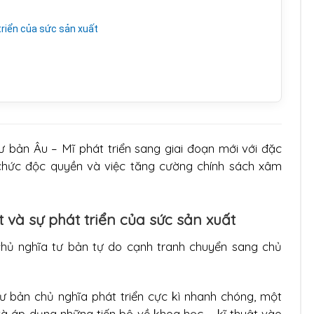
 triển của sức sản xuất
tư bản Âu – Mĩ phát triển sang giai đoạn mới với đặc
ổ chức độc quyền và việc tăng cường chính sách xâm
ật và sự phát triển của sức sản xuất
 chủ nghĩa tư bản tự do cạnh tranh chuyển sang chủ
 tư bản chủ nghĩa phát triển cực kì nhanh chóng, một
à áp dụng những tiến bộ về khoa học – kĩ thuật vào