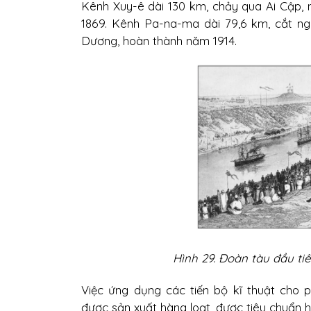
Kênh Xuy-ê dài 130 km, chảy qua Ai Cập, n
1869. Kênh Pa-na-ma dài 79,6 km, cắt nga
Dương, hoàn thành năm 1914.
Hình 29. Đoàn tàu đầu ti
Việc ứng dụng các tiến bộ kĩ thuật cho
được sản xuất hàng loạt, được tiêu chuẩn 