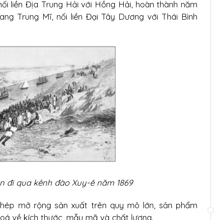
ối liền Địa Trung Hải với Hồng Hải, hoàn thành năm
ng Trung Mĩ, nối liền Đại Tây Dương với Thái Bình
ên đi qua kênh đào Xuy-ê năm 1869
 phép mở rộng sản xuất trên quy mô lớn, sản phẩm
hoá về kích thước, mẫu mã và chất lượng.