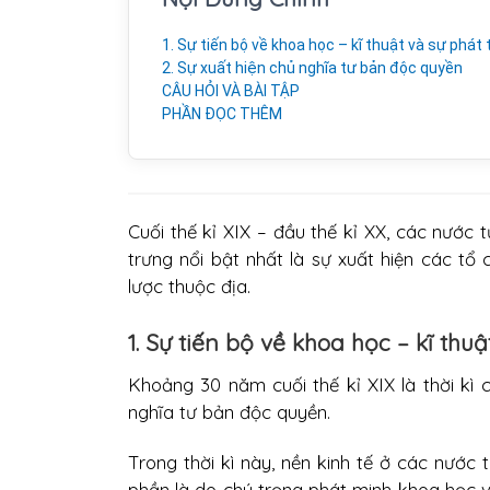
1. Sự tiến bộ về khoa học – kĩ thuật và sự phát
2. Sự xuất hiện chủ nghĩa tư bản độc quyền
CÂU HỎI VÀ BÀI TẬP
PHẦN ĐỌC THÊM
Cuối thế kỉ XIX – đầu thế kỉ XX, các nước 
trưng nổi bật nhất là sự xuất hiện các t
lược thuộc địa.
1. Sự tiến bộ về khoa học – kĩ thu
Khoảng 30 năm cuối thế kỉ XIX là thời kì
nghĩa tư bản độc quyền.
Trong thời kì này, nền kinh tế ở các nước
phần là do chú trọng phát minh khoa học v