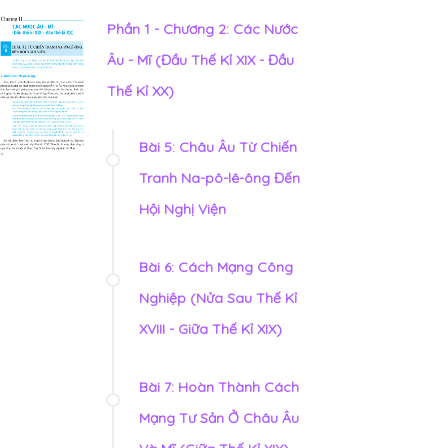
Phần 1 - Chương 2: Các Nước
Âu - Mĩ (Đầu Thế Kỉ XIX - Đầu
Thế Kỉ XX)
Bài 5: Châu Âu Từ Chiến
Tranh Na-pô-lê-ông Đến
Hội Nghị Viện
Bài 6: Cách Mạng Công
Nghiệp (Nửa Sau Thế Kỉ
XVIII - Giữa Thế Kỉ XIX)
Bài 7: Hoàn Thành Cách
Mạng Tư Sản Ở Châu Âu