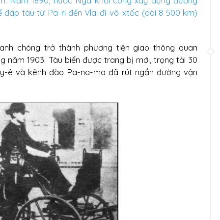
km. Năm 1890, nước Nga khởi công xây dựng đường
ể đáp tàu từ Pa-ri đến Vla-đi-vô-xtốc (dài 8 500 km)
hanh chóng trở thành phương tiện giao thông quan
 năm 1903. Tàu biển được trang bị mới, trọng tải 30
Xuy-ê và kênh đào Pa-na-ma đã rút ngắn đường vận