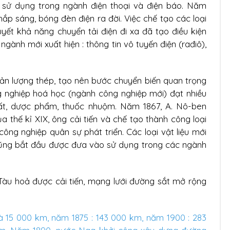
 sử dụng trong ngành điện thoại và điện báo. Năm
hắp sáng, bóng đèn điện ra đời. Việc chế tạo các loại
uyết khả năng chuyển tải điện đi xa đã tạo điều kiện
ngành mới xuất hiện : thông tin vô tuyến điện (rađiô),
ản lượng thép, tạo nên bước chuyển biến quan trọng
g nghiệp hoá học (ngành công nghiệp mới) đạt nhiều
hất, dược phẩm, thuốc nhuộm. Năm 1867, A. Nô-ben
a thế kỉ XIX, ông cải tiến và chế tạo thành công loại
ông nghiệp quân sự phát triển. Các loại vật liệu mới
.. cũng bắt đầu được đưa vào sử dụng trong các ngành
Tàu hoả được cải tiến, mạng lưới đường sắt mở rộng
à 15 000 km, năm 1875 : 143 000 km, năm 1900 : 283