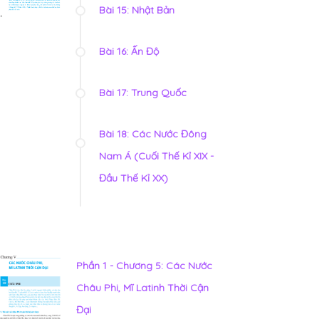
Bài 15: Nhật Bản
Bài 16: Ấn Độ
Bài 17: Trung Quốc
Bài 18: Các Nước Đông
Nam Á (Cuối Thế Kỉ XIX -
Đầu Thế Kỉ XX)
Phần 1 - Chương 5: Các Nước
Châu Phi, Mĩ Latinh Thời Cận
Đại