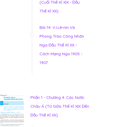
(Cuối Thế Kỉ XIX - Đầu
Thế Kỉ XX)
Bài 14: V.I.Lê-nin Và
Phong Trào Công Nhân
Nga Đầu Thế Kỉ XX -
Cách Mạng Nga 1905 -
1907
Phần 1 - Chương 4: Các Nước
Châu Á (Từ Giữa Thế Kỉ XIX Đến
Đầu Thế Kỉ XX)