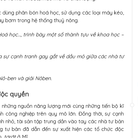
c dùng phân bón hoá học, sử dụng các loại máy kéo,
y bơm trong hệ thống thuỷ nông.
Hoá học..., trình bày một số thành tựu về khoa học –
a sự cạnh tranh gay gắt về dầu mỏ giữa các nhà tư
Nô-ben và giải Nôben.
 độc quyền
g những nguồn năng lượng mới cùng những tiến bộ kĩ
h công nghiệp trên quy mô lớn. Đồng thời, sự cạnh
nh nhỏ, tài sản tập trung dần vào tay các nhà tư bản
ung tư bản đã dẫn đến sự xuất hiện các tổ chức độc
p,
tơrớt
ở Mĩ.