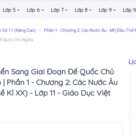
Lớp 5
Lớp 6
Lớp 7
Lớp 8
Lớp 9
Lớp 1
h Sử 11 (Nâng Cao)
Phần 1 - Chương 2: Các Nước Âu - Mĩ (Đầu Thế K
Đế Quốc Chủ Nghĩa
Lị
yển Sang Giai Đoạn Đế Quốc Chủ
) | Phần 1 - Chương 2: Các Nước Âu
ế Kỉ XX) - Lớp 11 - Giáo Dục Việt