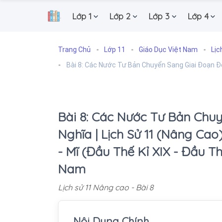
Lớp 1
Lớp 2
Lớp 3
Lớp 4
.
Trang Chủ
Lớp 11
Giáo Dục Việt Nam
Lịc
Bài 8: Các Nước Tư Bản Chuyển Sang Giai Đoạn 
Bài 8: Các Nước Tư Bản Chu
Nghĩa | Lịch Sử 11 (Nâng Cao
- Mĩ (Đầu Thế Kỉ XIX - Đầu Th
Nam
Lịch sử 11 Nâng cao - Bài 8
Nội Dung Chính