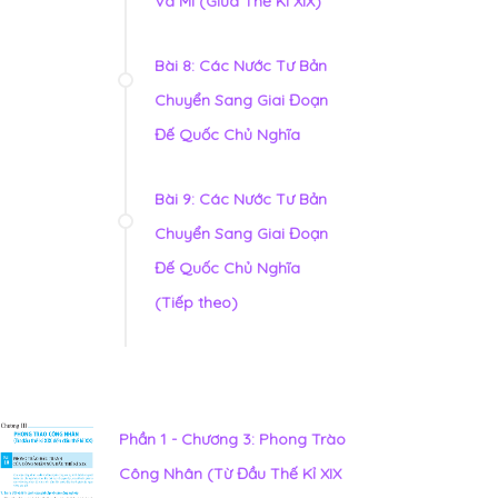
Và Mĩ (Giữa Thế Kỉ XIX)
Bài 8: Các Nước Tư Bản
Chuyển Sang Giai Đoạn
Đế Quốc Chủ Nghĩa
Bài 9: Các Nước Tư Bản
Chuyển Sang Giai Đoạn
Đế Quốc Chủ Nghĩa
(Tiếp theo)
Phần 1 - Chương 3: Phong Trào
Công Nhân (Từ Đầu Thế Kỉ XIX