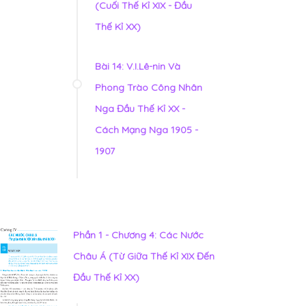
(Cuối Thế Kỉ XIX - Đầu
Thế Kỉ XX)
Bài 14: V.I.Lê-nin Và
Phong Trào Công Nhân
Nga Đầu Thế Kỉ XX -
Cách Mạng Nga 1905 -
1907
Phần 1 - Chương 4: Các Nước
Châu Á (Từ Giữa Thế Kỉ XIX Đến
Đầu Thế Kỉ XX)