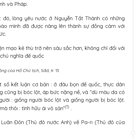
Anh và Pháp.
át đó, lòng yêu nước ở Nguyễn Tất Thành có những
bào mình đã được nâng lên thành sự đồng cảm với
ức.
ện mạo kẻ thù trở nên sâu sắc hơn, không chỉ đối với
 chủ nghĩa đế quốc
ng của Hồ Chủ tịch
, Sđd, tr. 13.
t số kết luận cơ bản : ở đâu bọn đế quốc, thực dân
ng cũng bị bóc lột, áp bức nặng nề, và “dù màu da có
gười : giống người bóc lột và giống người bị bóc lột.
(1)
à thôi : tình hữu ái vô sản”
.
i Luân Đôn (Thủ đô nước Anh) về Pa-ri (Thủ đô của