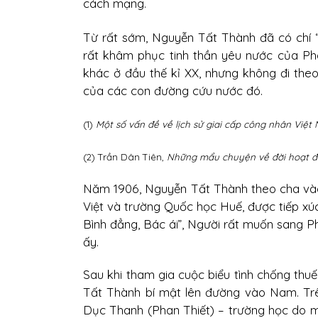
cách mạng.
Từ rất sớm, Nguyễn Tất Thành đã có chí “
rất khâm phục tinh thần yêu nước của Ph
khác ở đầu thế kỉ XX, nhưng không đi the
của các con đường cứu nước đó.
(1)
Một số vấn đề về lịch sử giai cấp công nhân Việt
(2) Trần Dân Tiên,
Những mẩu chuyện về đời hoạt đ
Năm 1906, Nguyễn Tất Thành theo cha vào 
Việt và trường Quốc học Huế, được tiếp xú
Bình đẳng, Bác ái”, Người rất muốn sang P
ấy.
Sau khi tham gia cuộc biểu tình chống thu
Tất Thành bí mật lên đường vào Nam. Tr
Dục Thanh (Phan Thiết) – trường học do m