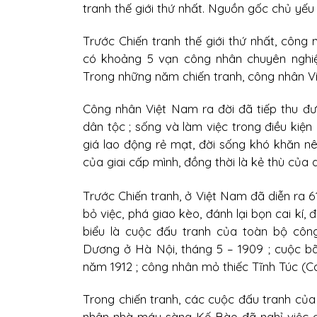
tranh thế giới thứ nhất. Nguồn gốc chủ yếu
Trước Chiến tranh thế giới thứ nhất, công
có khoảng 5 vạn công nhân chuyên nghiệ
Trong những năm chiến tranh, công nhân Vi
Công nhân Việt Nam ra đời đã tiếp thu đư
dân tộc ; sống và làm việc trong điều kiện
giá lao động rẻ mạt, đời sống khó khăn n
của giai cấp mình, đồng thời là kẻ thù của 
Trước Chiến tranh, ở Việt Nam đã diễn ra 
bỏ việc, phá giao kèo, đánh lại bọn cai kí, 
biểu là cuộc đấu tranh của toàn bộ côn
Dương ở Hà Nội, tháng 5 – 1909 ; cuộc b
năm 1912 ; công nhân mỏ thiếc Tĩnh Túc (Cao
Trong chiến tranh, các cuộc đấu tranh của
nhân nhà máy sàng Kế Bào đã nghỉ việc đ