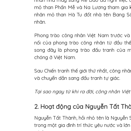
mỏ than Phấn Mễ và Na Lương tham gia kh
nhân mỏ than Hà Tu đốt nhà tên Bang S
nhân.
Phong trào công nhân Việt Nam trước và tr
nối của phong trào công nhân từ đầu thế
song đây là phong trào đấu tranh của m
chóng ở Việt Nam.
Sau Chiến tranh thế giới thứ nhất, công n
và chuyển dần sang đấu tranh tự giác.
Tại sao ngay từ khi ra đời, công nhân Việ
2. Hoạt động của Nguyễn Tất Thà
Nguyễn Tất Thành, hồi nhỏ tên là Nguyễn S
trong một gia đình trí thức yêu nước và l