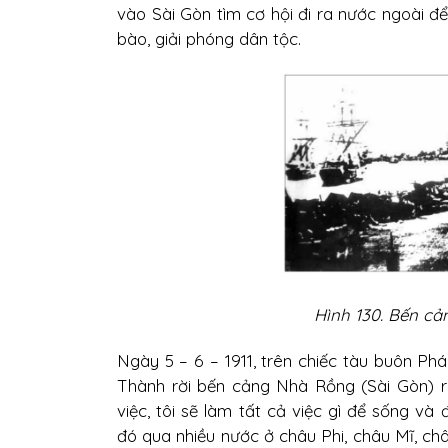
vào Sài Gòn tìm cơ hội đi ra nước ngoài để
bào, giải phóng dân tộc.
Hình 130. Bến cả
Ngày 5 – 6 – 1911, trên chiếc tàu buôn P
Thành rời bến cảng Nhà Rồng (Sài Gòn) ra
việc, tôi sẽ làm tất cả việc gì để sống và
đó qua nhiều nước ở châu Phi, châu Mĩ, ch