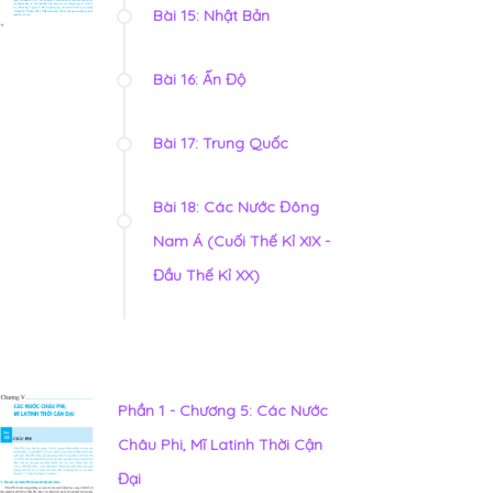
Bài 15: Nhật Bản
Bài 16: Ấn Độ
Bài 17: Trung Quốc
Bài 18: Các Nước Đông
Nam Á (Cuối Thế Kỉ XIX -
Đầu Thế Kỉ XX)
Phần 1 - Chương 5: Các Nước
Châu Phi, Mĩ Latinh Thời Cận
Đại