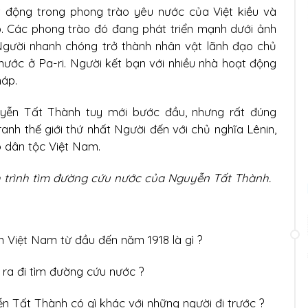
 động trong phong trào yêu nước của Việt kiều và
. Các phong trào đó đang phát triển mạnh dưới ảnh
ười nhanh chóng trở thành nhân vật lãnh đạo chủ
ước ở Pa-ri. Người kết bạn với nhiều nhà hoạt động
háp.
ễn Tất Thành tuy mới bước đầu, nhưng rất đúng
tranh thế giới thứ nhất Người đến với chủ nghĩa Lênin,
 dân tộc Việt Nam.
h trình tìm đường cứu nước của Nguyễn Tất Thành.
n Việt Nam từ đầu đến năm 1918 là gì ?
ra đi tìm đường cứu nước ?
n Tất Thành có gì khác với những người đi trước ?