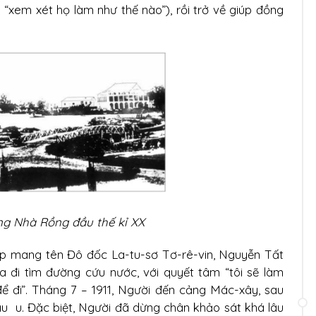
 “xem xét họ làm như thế nào”), rồi trở về giúp đồng
ng Nhà Rồng đầu thế kỉ XX
háp mang tên Đô đốc La-tu-sơ Tơ-rê-vin, Nguyễn Tất
 đi tìm đường cứu nước, với quyết tâm “tôi sẽ làm
 để đi”. Tháng 7 – 1911, Người đến cảng Mác-xây, sau
âu u. Đặc biệt, Người đã dừng chân khảo sát khá lâu