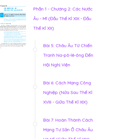
Phần 1 - Chương 2: Các Nước
Âu - Mĩ (Đầu Thế Kỉ XIX - Đầu
Thế Kỉ XX)
Bài 5: Châu Âu Từ Chiến
Tranh Na-pô-lê-ông Đến
Hội Nghị Viện
Bài 6: Cách Mạng Công
Nghiệp (Nửa Sau Thế Kỉ
XVIII - Giữa Thế Kỉ XIX)
Bài 7: Hoàn Thành Cách
Mạng Tư Sản Ở Châu Âu