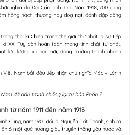
ởi nghĩa do Đội Cấn lãnh đạo. Năm 1918, 700 công
âm hống hách, thường hay doạ nạt, đánh đập công
ong thời kì Chiến tranh thế giới thứ nhất là sự tiếp
 kỉ XX. Tuy còn hoàn toàn mang tính chất tự phát,
ột lực lượng xã hội mới, đang trưởng thành nhanh
hân Việt Nam bắt đầu tiếp nhận chủ nghĩa Mác – Lênin
t Nam đã đấu tranh chống lại tư bản Pháp ?
nh từ năm 1911 đến năm 1918
inh Cung, năm 1901 đổi là Nguyễn Tất Thành, sinh ra
ớn lên ở một quê hương giàu truyền thống yêu nước và