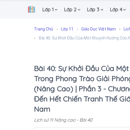
Lớp 1
Lớp 2
Lớp 3
Lớp 4
.
Trang Chủ
Lớp 11
Giáo Dục Việt Nam
Lịc
Bài 40: Sự Khởi Đầu Của Một Khuynh Hướng Cứu 
Bài 40: Sự Khởi Đầu Của Mộ
Trong Phong Trào Giải Phóng
(Nâng Cao) | Phần 3 - Chươn
Đến Hết Chiến Tranh Thế Giới
Nam
Lịch sử 11 Nâng cao - Bài 40