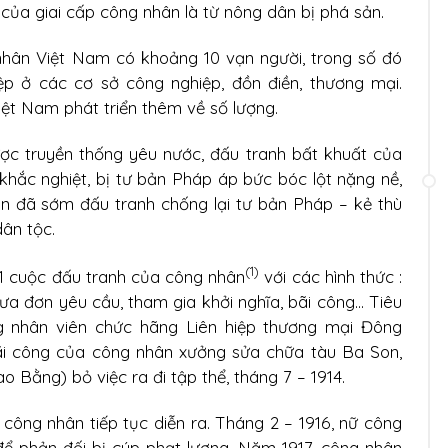
 của giai cấp công nhân là từ nông dân bị phá sản.
 nhân Việt Nam có khoảng 10 vạn người, trong số đó
p ở các cơ sở công nghiệp, đồn điền, thương mại.
ệt Nam phát triển thêm về số lượng.
ợc truyền thống yêu nước, đấu tranh bất khuất của
 khắc nghiệt, bị tư bản Pháp áp bức bóc lột nặng nề,
ên đã sớm đấu tranh chống lại tư bản Pháp – kẻ thù
dân tộc.
(1)
61 cuộc đấu tranh của công nhân
với các hình thức :
đưa đơn yêu cầu, tham gia khởi nghĩa, bãi công... Tiêu
g nhân viên chức hãng Liên hiệp thương mại Đông
ãi công của công nhân xưởng sửa chữa tàu Ba Son,
 Bằng) bỏ việc ra đi tập thể, tháng 7 – 1914.
 công nhân tiếp tục diễn ra. Tháng 2 – 1916, nữ công
ể phản đối bị cúp phạt lương. Năm 1917, công nhân