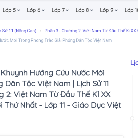
Lớp 5
Lớp 6
Lớp 7
Lớp 8
Lớp 9
Lớp 1
h Sử 11 (Nâng Cao)
Phần 3 - Chương 2: Việt Nam Từ Đầu Thế Kỉ XX 
Nước Mới Trong Phong Trào Giải Phóng Dân Tộc Việt Nam
Lị
t Khuynh Hướng Cứu Nước Mới
 Dân Tộc Việt Nam | Lịch Sử 11
g 2: Việt Nam Từ Đầu Thế Kỉ XX
 Thứ Nhất - Lớp 11 - Giáo Dục Việt