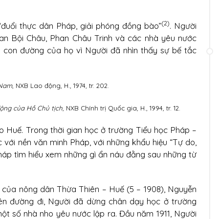
(2)
đuổi thực dân Pháp, giải phóng đồng bào”
. Người
an Bội Châu, Phan Châu Trinh và các nhà yêu nước
o con đường của họ vì Người đã nhìn thấy sự bế tắc
 Nam
, NXB Lao động, H., 1974, tr. 202.
ộng của Hồ Chủ tịch
, NXB Chính trị Quốc gia, H., 1994, tr. 12.
Huế. Trong thời gian học ở trường Tiểu học Pháp –
c với nền văn minh Pháp, với những khẩu hiệu “Tự do,
háp tìm hiểu xem những gì ẩn náu đằng sau những từ
ế của nông dân Thừa Thiên – Huế (5 – 1908), Nguyễn
ên đường đi, Người đã dừng chân dạy học ở trường
ột số nhà nho yêu nước lập ra. Đầu năm 1911, Người