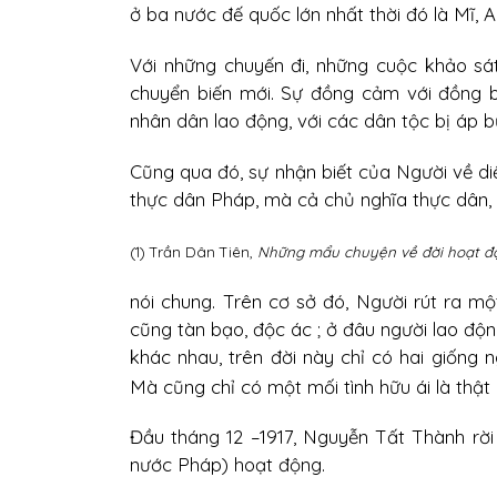
ở ba nước đế quốc lớn nhất thời đó là Mĩ, 
Với những chuyến đi, những cuộc khảo s
chuyển biến mới. Sự đồng cảm với đồng 
nhân dân lao động, với các dân tộc bị áp b
Cũng qua đó, sự nhận biết của Người về di
thực dân Pháp, mà cả chủ nghĩa thực dân,
(1) Trần Dân Tiên,
Những mẩu chuyện về đời hoạt độ
nói chung. Trên cơ sở đó, Người rút ra mộ
cũng tàn bạo, độc ác ; ở đâu người lao độ
khác nhau, trên đời này chỉ có hai giống n
Mà cũng chỉ có một mối tình hữu ái là thật m
Đầu tháng 12 –1917, Nguyễn Tất Thành rờ
nước Pháp) hoạt động.