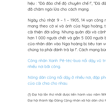
hiệu : “Đả đảo chế độ chuyên chế !”, “Đả đ
đã châm ngòi lửa cho cách mạng.
Ngày chủ nhật 9 – 1 – 1905, 14 vạn công 
mang theo cờ xí và ảnh của Nga hoàng, 
cải thiện đời sống. Nhưng quân đội và cản
hơn 1 000 người chết và gần 5 000 người 
của nhân dân vào Nga hoàng bị tiêu tan v
chúng ta phải đánh trả lại !”. Cách mạng bù
Công nhân Xanh Pê-téc-bua nổi dậy vũ tra
nhiều nơi bãi công.
Nông dân cũng nổi dậy ở nhiều nơi, đập phá
của cải chia cho nhau.
(1) Đại hội lần thứ nhất được tiến hành vào năm 189
Đại hội thành lập Đảng Cộng nhân xã hội dân chủ 