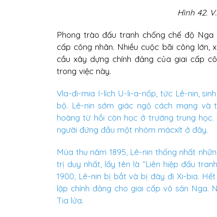
Hình 42. V.
Phong trào đấu tranh chống chế độ Nga h
cấp công nhân. Nhiều cuộc bãi công lớn, x
cầu xây dựng chính đảng của giai cấp côn
trong việc này.
Vla-đi-mia I-lích U-li-a-nốp, tức Lê-nin, si
bộ. Lê-nin sớm giác ngộ cách mạng và 
hoàng từ hồi còn học ở trường trung học.
người đứng đầu một nhóm mácxít ở đây.
Mùa thu năm 1895, Lê-nin thống nhất nhữ
trị duy nhất, lấy tên là “Liên hiệp đấu tr
1900, Lê-nin bị bắt và bị đày đi Xi-bia. H
lập chính đảng cho giai cấp vô sản Nga. 
Tia lửa.