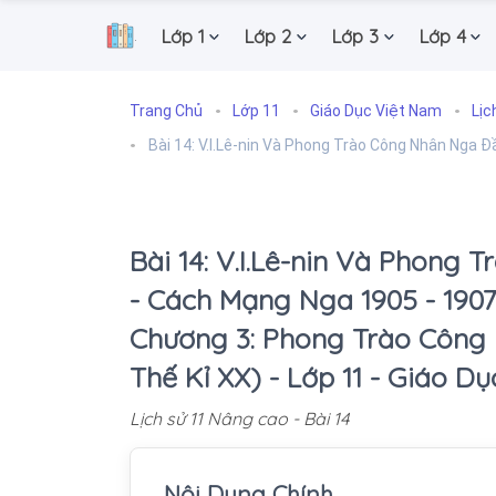
Lớp 1
Lớp 2
Lớp 3
Lớp 4
.
Trang Chủ
Lớp 11
Giáo Dục Việt Nam
Lịc
Bài 14: V.I.Lê-nin Và Phong Trào Công Nhân Nga 
Bài 14: V.I.Lê-nin Và Phong
- Cách Mạng Nga 1905 - 1907 |
Chương 3: Phong Trào Công 
Thế Kỉ XX) - Lớp 11 - Giáo D
Lịch sử 11 Nâng cao - Bài 14
Nội Dung Chính