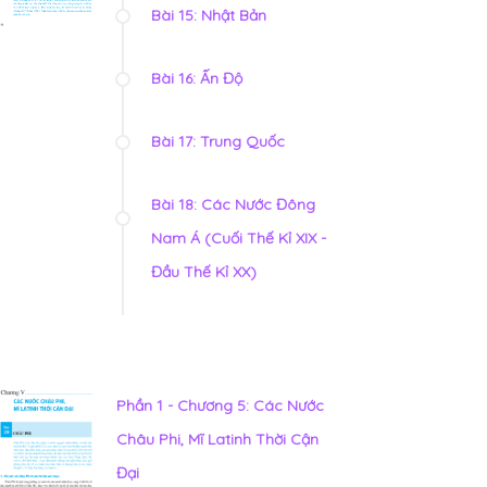
Bài 15: Nhật Bản
Bài 16: Ấn Độ
Bài 17: Trung Quốc
Bài 18: Các Nước Đông
Nam Á (Cuối Thế Kỉ XIX -
Đầu Thế Kỉ XX)
Phần 1 - Chương 5: Các Nước
Châu Phi, Mĩ Latinh Thời Cận
Đại