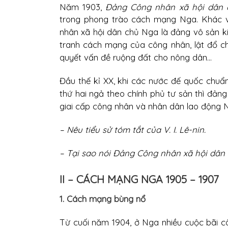
Năm 1903,
Đảng Công nhân xã hội dân
trong phong trào cách mạng Nga. Khác 
nhân xã hội dân chủ Nga là đảng vô sản ki
tranh cách mạng của công nhân, lật đổ chế
quyết vấn đề ruộng đất cho nông dân...
Đầu thế kỉ XX, khi các nước đế quốc chuẩn
thứ hai ngả theo chính phủ tư sản thì đản
giai cấp công nhân và nhân dân lao động N
– Nêu tiểu sử tóm tắt của V. I. Lê-nin.
– Tại sao nói Đảng Công nhân xã hội dân 
II – CÁCH MẠNG NGA 1905 – 1907
1. Cách mạng bùng nổ
Từ cuối năm 1904, ở Nga nhiều cuộc bãi cô