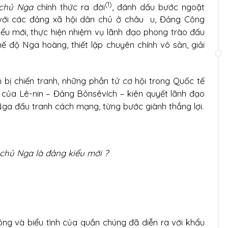
(1)
 chủ Nga
chính thức ra đời
, đánh dấu bước ngoặt
với các đảng xã hội dân chủ ở châu u, Đảng Công
ểu mới, thực hiện nhiệm vụ lãnh đạo phong trào đấu
 độ Nga hoàng, thiết lập chuyên chính vô sản, giải
 bị chiến tranh, những phần tử cơ hội trong Quốc tế
g của Lê-nin – Đảng Bônsêvích – kiên quyết lãnh đạo
ga đấu tranh cách mạng, từng bước giành thắng lợi.
chủ Nga là đảng kiểu mới ?
ng và biểu tình của quần chúng đã diễn ra với khẩu