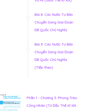
Và Mĩ (Giữa Thế Kỉ XIX)
Bài 8: Các Nước Tư Bản
Chuyển Sang Giai Đoạn
Đế Quốc Chủ Nghĩa
Bài 9: Các Nước Tư Bản
Chuyển Sang Giai Đoạn
Đế Quốc Chủ Nghĩa
(Tiếp theo)
Phần 1 - Chương 3: Phong Trào
Công Nhân (Từ Đầu Thế Kỉ XIX