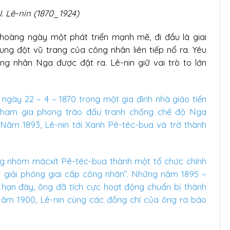
I. Lê-nin (1870_1924)
oàng ngày một phát triển mạnh mẽ, đi đầu là giai
ung đột vũ trang của công nhân liên tiếp nổ ra. Yêu
g nhân Nga được đặt ra. Lê-nin giữ vai trò to lớn
nh ngày 22 – 4 – 1870 trong một gia đình nhà giáo tiến
tham gia phong trào đấu tranh chống chế độ Nga
 Năm 1893, Lê-nin tới Xanh Pê-téc-bua và trở thành
ng nhóm mácxít Pê-téc-bua thành một tổ chức chính
anh giải phóng giai cấp công nhân”. Những năm 1895 –
ết hạn đày, ông đã tích cực hoạt động chuẩn bị thành
Năm 1900, Lê-nin cùng các đồng chí của ông ra báo