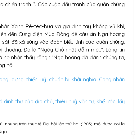
ảo chiến tranh !”. Các cuộc đấu tranh của quần chúng
nhân Xanh Pê-téc-bua và gia đình tay không vũ khí,
tiến đến Cung điện Mùa Đông để cầu xin Nga hoàng
h sát đã xả súng vào đoàn biểu tình của quần chúng,
bị thương. Đó là “Ngày Chủ nhật đẫm máu”. Lòng tin
à họ nhận thấy rằng : “Nga hoàng đã đánh chúng ta,
ng nổ.
ng, dựng chiến luỹ, chuẩn bị khởi nghĩa. Công nhân
 dinh thự của địa chủ, thiêu huỷ văn tự, khế ước, lấy
8, nhưng trên thực tế Đại hội lần thứ hai (1903) mới được coi là
Nga.