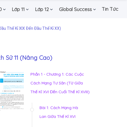
Tin Tức
0
Lớp 11
Lớp 12
Global Success
ầu Thế Kỉ XIX Đến Đầu Thế Kỉ XX)
ch Sử 11 (Nâng Cao)
Phần 1 - Chương 1: Các Cuộc
Cách Mạng Tư Sản (Từ Giữa
Thế Kỉ XVI Đến Cuối Thế Kỉ XVIII)
Bài 1: Cách Mạng Hà
Lan Giữa Thế Kỉ XVI