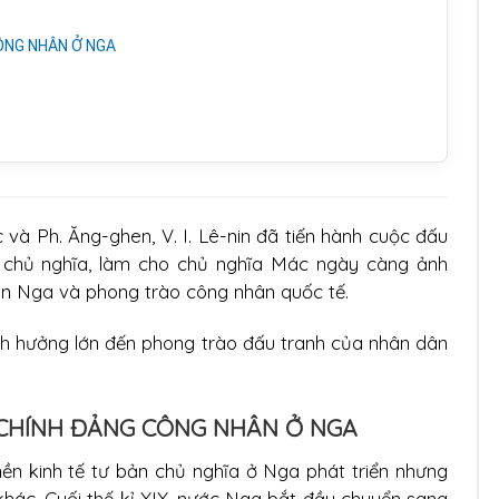
 CÔNG NHÂN Ở NGA
 và Ph. Ăng-ghen, V. I. Lê-nin đã tiến hành cuộc đấu
i chủ nghĩa, làm cho chủ nghĩa Mác ngày càng ảnh
n Nga và phong trào công nhân quốc tế.
h hưởng lớn đến phong trào đấu tranh của nhân dân
LẬP CHÍNH ĐẢNG CÔNG NHÂN Ở NGA
ền kinh tế tư bản chủ nghĩa ở Nga phát triển nhưng
hác. Cuối thế kỉ XIX, nước Nga bắt đầu chuyển sang