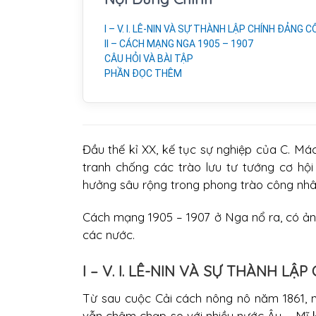
I – V. I. LÊ-NIN VÀ SỰ THÀNH LẬP CHÍNH ĐẢNG
II – CÁCH MẠNG NGA 1905 – 1907
CÂU HỎI VÀ BÀI TẬP
PHẦN ĐỌC THÊM
Đầu thế kỉ XX, kế tục sự nghiệp của C. Mác
tranh chống các trào lưu tư tướng cơ hộ
hưởng sâu rộng trong phong trào công nhâ
Cách mạng 1905 – 1907 ở Nga nổ ra, có ản
các nước.
I – V. I. LÊ-NIN VÀ SỰ THÀNH 
Từ sau cuộc Cải cách nông nô năm 1861, n
vẫn chậm chạp so với nhiều nước Âu – Mĩ k