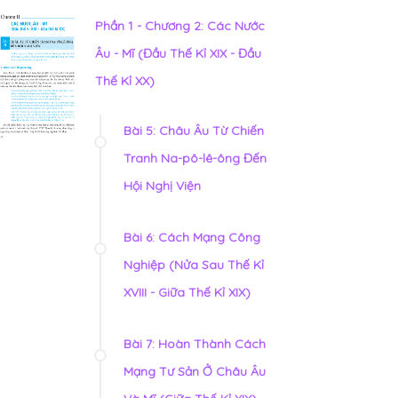
Phần 1 - Chương 2: Các Nước
Âu - Mĩ (Đầu Thế Kỉ XIX - Đầu
Thế Kỉ XX)
Bài 5: Châu Âu Từ Chiến
Tranh Na-pô-lê-ông Đến
Hội Nghị Viện
Bài 6: Cách Mạng Công
Nghiệp (Nửa Sau Thế Kỉ
XVIII - Giữa Thế Kỉ XIX)
Bài 7: Hoàn Thành Cách
Mạng Tư Sản Ở Châu Âu