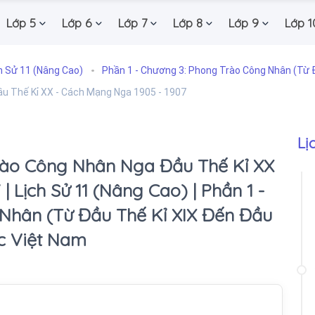
Lớp 5
Lớp 6
Lớp 7
Lớp 8
Lớp 9
Lớp 1
h Sử 11 (Nâng Cao)
Phần 1 - Chương 3: Phong Trào Công Nhân (Từ Đ
Đầu Thế Kỉ XX - Cách Mạng Nga 1905 - 1907
Lị
 Trào Công Nhân Nga Đầu Thế Kỉ XX
 Lịch Sử 11 (Nâng Cao) | Phần 1 -
Nhân (Từ Đầu Thế Kỉ XIX Đến Đầu
ục Việt Nam