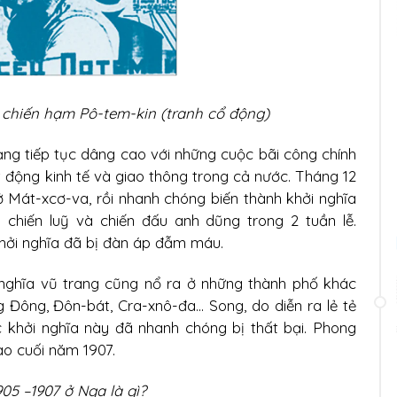
n chiến hạm Pô-tem-kin (tranh cổ động)
g tiếp tục dâng cao với những cuộc bãi công chính
t động kinh tế và giao thông trong cả nước. Tháng 12
 Mát-xcơ-va, rồi nhanh chóng biến thành khởi nghĩa
chiến luỹ và chiến đấu anh dũng trong 2 tuần lễ.
khởi nghĩa đã bị đàn áp đẫm máu.
nghĩa vũ trang cũng nổ ra ở những thành phố khác
 Đông, Đôn-bát, Cra-xnô-đa... Song, do diễn ra lẻ tẻ
 khởi nghĩa này đã nhanh chóng bị thất bại. Phong
o cuối năm 1907.
5 –1907 ở Nga là gì?