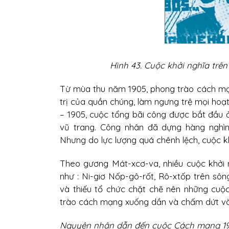
Hình 43. Cuộc khởi nghĩa trê
Từ mùa thu năm 1905, phong trào cách mạn
trị của quần chúng, làm ngưng trệ mọi hoạ
– 1905, cuộc tổng bãi công được bắt đầu ở
vũ trang. Công nhân đã dựng hàng nghìn 
Nhưng do lực lượng quá chênh lệch, cuộc 
Theo gương Mát-xcơ-va, nhiều cuộc khởi 
như : Ni-giơ Nốp-gô-rốt, Rô-xtốp trên sông
và thiếu tổ chức chặt chẽ nên những cuộc
trào cách mạng xuống dần và chấm dứt và
Nguyên nhân dẫn đến cuộc Cách mạng 190