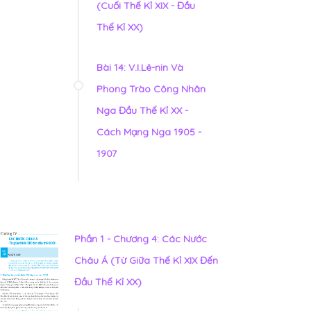
(Cuối Thế Kỉ XIX - Đầu
Thế Kỉ XX)
Bài 14: V.I.Lê-nin Và
Phong Trào Công Nhân
Nga Đầu Thế Kỉ XX -
Cách Mạng Nga 1905 -
1907
Phần 1 - Chương 4: Các Nước
Châu Á (Từ Giữa Thế Kỉ XIX Đến
Đầu Thế Kỉ XX)