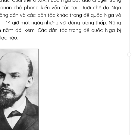
quân chủ phong kiến vẫn tồn tại. Dưới chế độ Nga
 nông dân và các dân tộc khác trong đế quốc Nga vô
 – 14 giờ một ngày nhưng với đồng lương thấp. Nông
nh năm đói kém. Các dân tộc trong đế quốc Nga bị
lạc hậu.