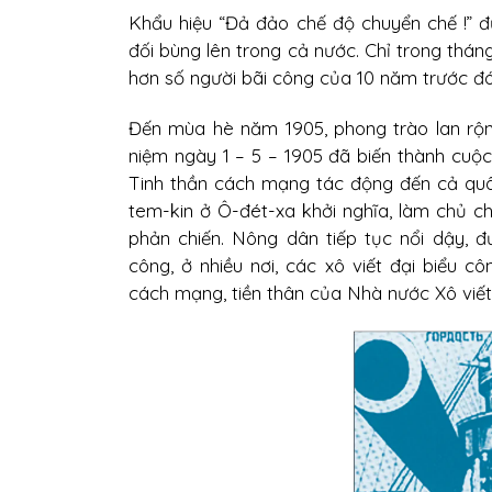
Khẩu hiệu “Đả đảo chế độ chuyển chế !” đ
đối bùng lên trong cả nước. Chỉ trong tháng
hơn số người bãi công của 10 năm trước đó 
Đến mùa hè năm 1905, phong trào lan rộng,
niệm ngày 1 – 5 – 1905 đã biến thành cuộ
Tinh thần cách mạng tác động đến cả quân
tem-kin ở Ô-đét-xa khởi nghĩa, làm chủ ch
phản chiến. Nông dân tiếp tục nổi dậy, đư
công, ở nhiều nơi, các xô viết đại biểu c
cách mạng, tiền thân của Nhà nước Xô viết