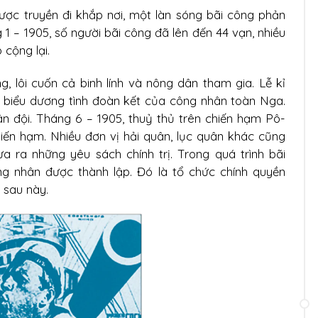
ược truyền đi khắp nơi, một làn sóng bãi công phản
 1 – 1905, số người bãi công đã lên đến 44 vạn, nhiều
cộng lại.
 lôi cuốn cả binh lính và nông dân tham gia. Lễ kỉ
c biểu dương tình đoàn kết của công nhân toàn Nga.
 đội. Tháng 6 – 1905, thuỷ thủ trên chiến hạm Pô-
iến hạm. Nhiều đơn vị hải quân, lục quân khác cũng
a ra những yêu sách chính trị. Trong quá trình bãi
ông nhân được thành lập. Đó là tổ chức chính quyền
 sau này.