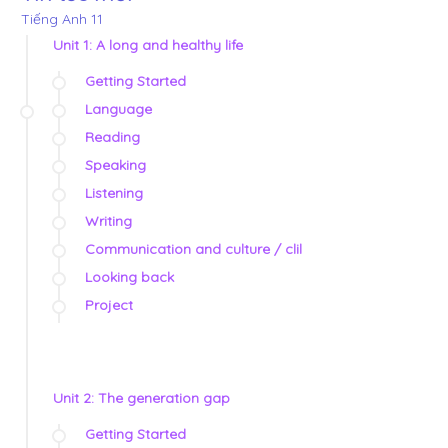
Tiếng Anh 11
Unit 1: A long and healthy life
Getting Started
Language
Reading
Speaking
Listening
Writing
Communication and culture / clil
Looking back
Project
Unit 2: The generation gap
Getting Started