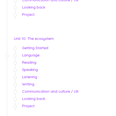
Looking back
Project
Unit 10: The ecosystem
Getting Started
Language
Reading
Speaking
Listening
Writing
Communication and culture / clil
Looking back
Project