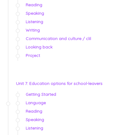
Reading
Speaking
Listening
Writing
Communication and culture / clil
Looking back
Project
Unit 7: Education options for school-leavers
Getting Started
Language
Reading
Speaking
Listening