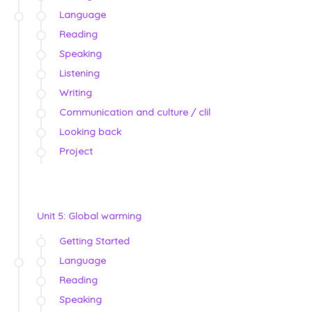
Language
Reading
Speaking
Listening
Writing
Communication and culture / clil
Looking back
Project
Unit 5: Global warming
Getting Started
Language
Reading
Speaking