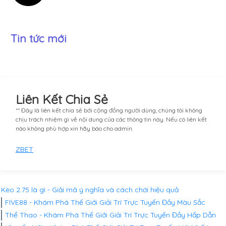
Tin tức mới
Liên Kết Chia Sẻ
** Đây là liên kết chia sẻ bới cộng đồng người dùng, chúng tôi không
chịu trách nhiệm gì về nội dung của các thông tin này. Nếu có liên kết
nào không phù hợp xin hãy báo cho admin.
ZBET
Kèo 2.75 là gì - Giải mã ý nghĩa và cách chơi hiệu quả
FIVE88 - Khám Phá Thế Giới Giải Trí Trực Tuyến Đầy Màu Sắc
Thể Thao - Khám Phá Thế Giới Giải Trí Trực Tuyến Đầy Hấp Dẫn