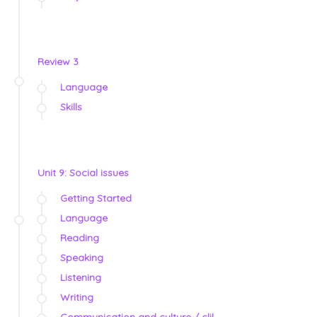
Review 3
Language
Skills
Unit 9: Social issues
Getting Started
Language
Reading
Speaking
Listening
Writing
Communication and culture / clil