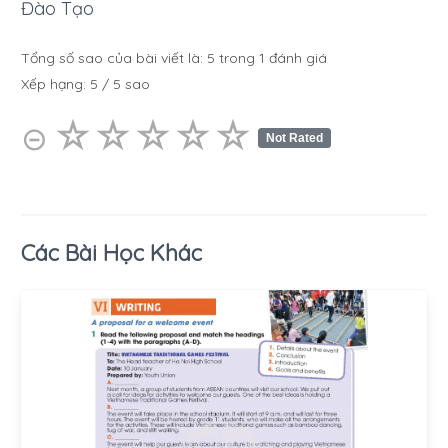
Đào Tạo
Tổng số sao của bài viết là:
5
trong
1
đánh giá
Xếp hạng:
5
/
5
sao
☆
★
☆
★
☆
★
☆
★
☆
★
⊝
Not Rated
Các Bài Học Khác