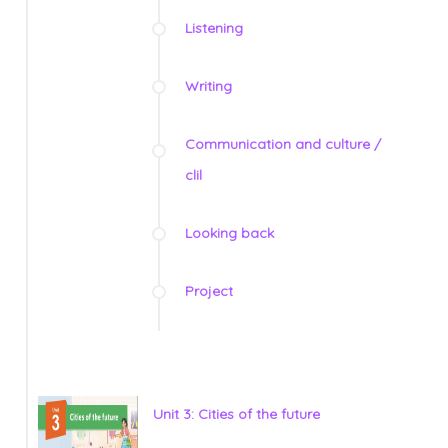
Listening
Writing
Communication and culture /
clil
Looking back
Project
Unit 3: Cities of the future