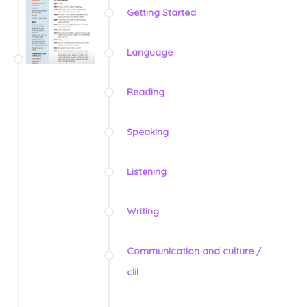
Getting Started
Language
Reading
Speaking
Listening
Writing
Communication and culture /
clil