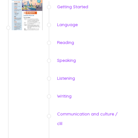
Getting Started
Language
Reading
Speaking
Listening
Writing
Communication and culture /
clil