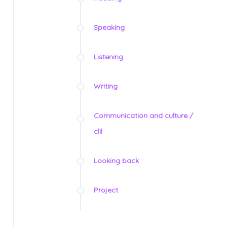
Speaking
Listening
Writing
Communication and culture /
clil
Looking back
Project