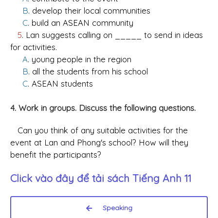
B
. develop their local communities
C
. build an ASEAN community
5
. Lan suggests calling on _____ to send in ideas
for activities.
A
. young people in the region
B
. all the students from his school
C
. ASEAN students
4. Work in groups. Discuss the following questions.
Can you think of any suitable activities for the
event at Lan and Phong's school? How will they
benefit the participants?
Click vào đây để tải sách
Tiếng Anh 11
Speaking