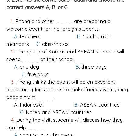
correct answers A, B, or C.
1
. Phong and other _____ are preparing a
welcome event for the foreign students.
A
. teachers
B
. Youth Union
members
C
. classmates
2
. The group of Korean and ASEAN students will
spend _____ at their school.
A
. one day
B
. three days
C
. five days
3
. Phong thinks the event will be an excellent
opportunity for students to make friends with young
people from _____.
A. Indonesia
B
. ASEAN countries
C
. Korea and ASEAN countries
4
. During the visit, students will discuss how they
can help _____.
A
. contribute to the event