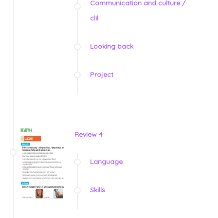
Communication and culture /
clil
Looking back
Project
Review 4
Language
Skills