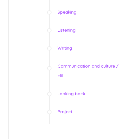
Speaking
Listening
Writing
Communication and culture /
clil
Looking back
Project