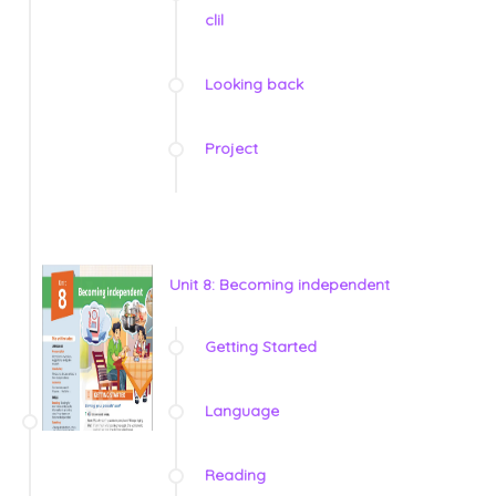
clil
Looking back
Project
Unit 8: Becoming independent
Getting Started
Language
Reading