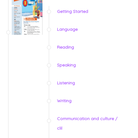
Getting Started
Language
Reading
Speaking
Listening
Writing
Communication and culture /
clil