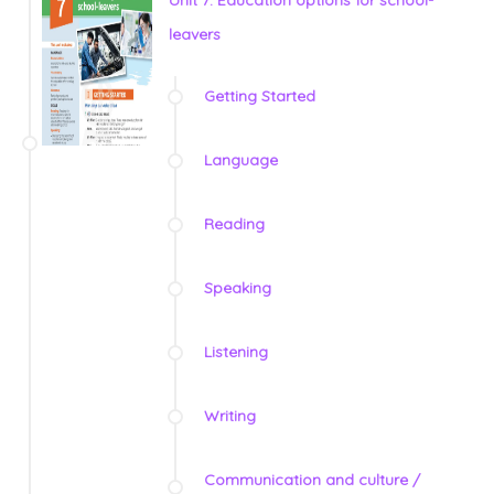
Unit 7: Education options for school-
leavers
Getting Started
Language
Reading
Speaking
Listening
Writing
Communication and culture /