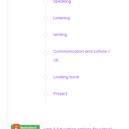
Speaking
Listening
Writing
Communication and culture /
clil
Looking back
Project