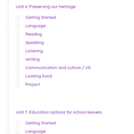
Unit 6: Preserving our heritage
Getting Started
Language
Reading
Speaking
Listening
Writing
Communication and culture / clil
Looking back
Project
Unit 7: Education options for school-leavers
Getting Started
Language