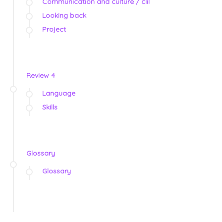
Communication and culture / clil
Looking back
Project
Review 4
Language
Skills
Glossary
Glossary