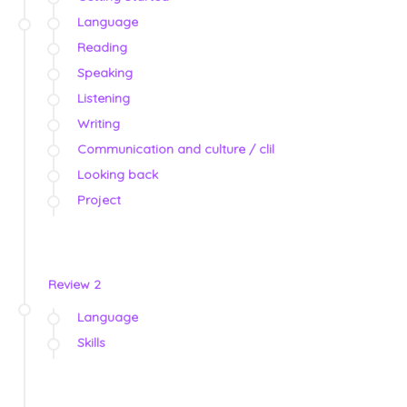
Language
Reading
Speaking
Listening
Writing
Communication and culture / clil
Looking back
Project
Review 2
Language
Skills