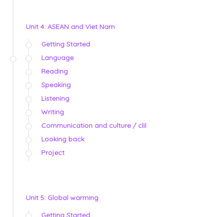
Unit 4: ASEAN and Viet Nam
Getting Started
Language
Reading
Speaking
Listening
Writing
Communication and culture / clil
Looking back
Project
Unit 5: Global warming
Getting Started