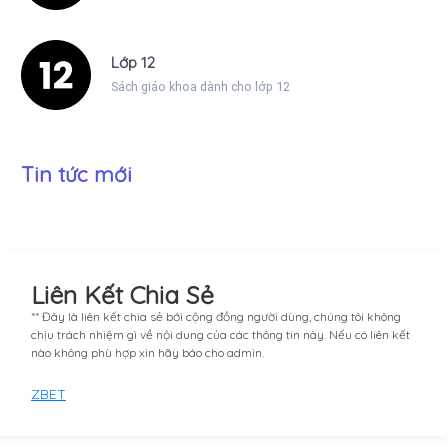
Lớp 12
Sách giáo khoa dành cho lớp 12
Tin tức mới
Liên Kết Chia Sẻ
** Đây là liên kết chia sẻ bới cộng đồng người dùng, chúng tôi không
chịu trách nhiệm gì về nội dung của các thông tin này. Nếu có liên kết
nào không phù hợp xin hãy báo cho admin.
ZBET