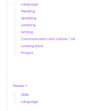
Language
Reading
Speaking
Listening
Writing
Communication and culture / clil
Looking back
Project
Review 1
Skills
Language