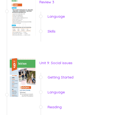
Review 3
Language
Skills
Unit 9: Social issues
Getting Started
Language
Reading