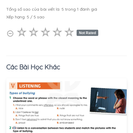
Tổng số sao của bài viết là:
5
trong
1
đánh giá
Xếp hạng:
5
/
5
sao
☆
★
☆
★
☆
★
☆
★
☆
★
⊝
Not Rated
Các Bài Học Khác