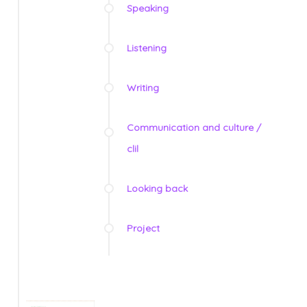
Speaking
Listening
Writing
Communication and culture /
clil
Looking back
Project