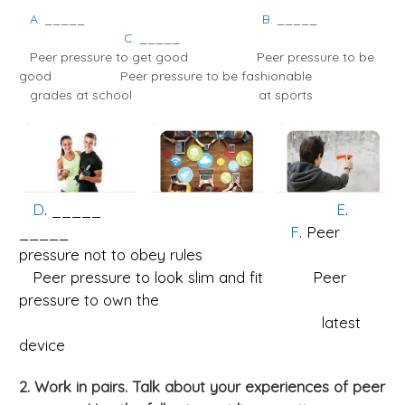
A
. _____
B
. _____
C
. _____
Peer pressure to get good Peer pressure to be
good Peer pressure to be fashionable
grades at school at sports
D
. _____
E
.
_____
F
. Peer
pressure not to obey rules
Peer pressure to look slim and fit Peer
pressure to own the
latest
device
2. Work in pairs. Talk about your experiences of peer