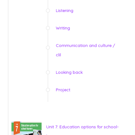
Listening
Writing
Communication and culture /
clil
Looking back
Project
Unit 7: Education options for school-