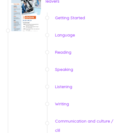
leavers
Getting Started
Language
Reading
Speaking
Listening
Writing
Communication and culture /
clil