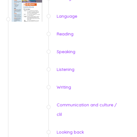
Language
Reading
Speaking
Listening
Writing
Communication and culture /
clil
Looking back