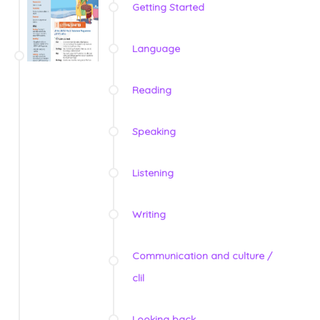
Getting Started
Language
Reading
Speaking
Listening
Writing
Communication and culture /
clil
Looking back