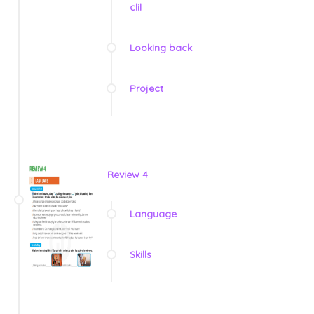
clil
Looking back
Project
Review 4
Language
Skills