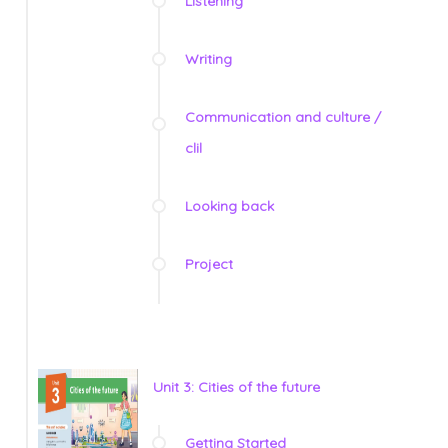
Listening
Writing
Communication and culture /
clil
Looking back
Project
Unit 3: Cities of the future
Getting Started