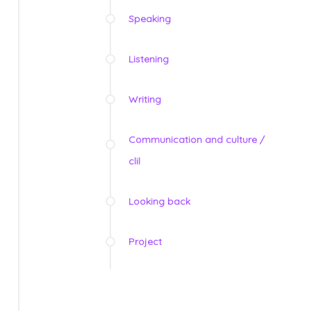
Speaking
Listening
Writing
Communication and culture /
clil
Looking back
Project