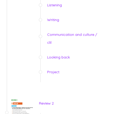
Listening
Writing
Communication and culture /
clil
Looking back
Project
Review 2