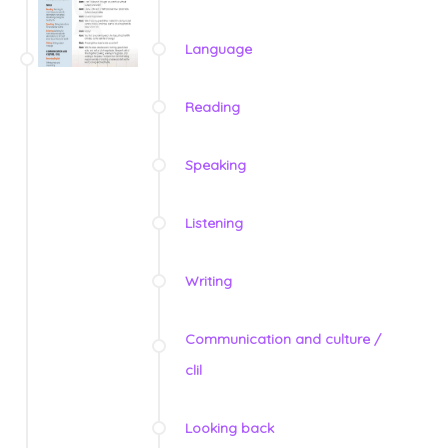
Language
Reading
Speaking
Listening
Writing
Communication and culture /
clil
Looking back