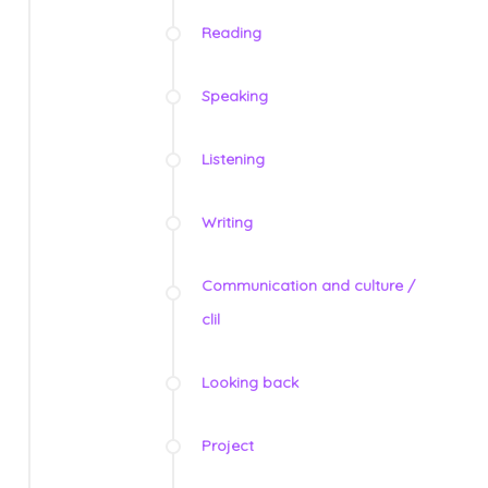
Reading
Speaking
Listening
Writing
Communication and culture /
clil
Looking back
Project