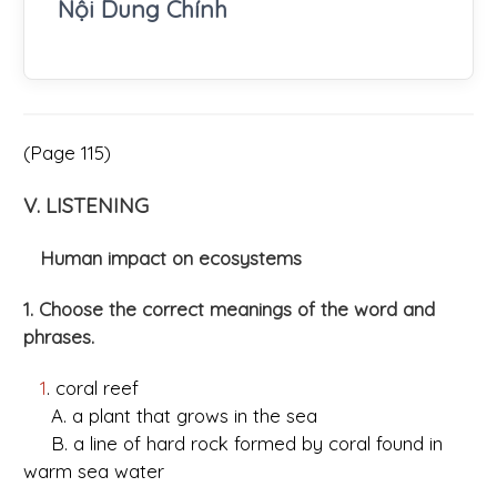
Nội Dung Chính
(Page 115)
V. LISTENING
Human impact on ecosystems
1. Choose the correct meanings of the word and
phrases.
1
. coral reef
A. a plant that grows in the sea
B. a line of hard rock formed by coral found in
warm sea water