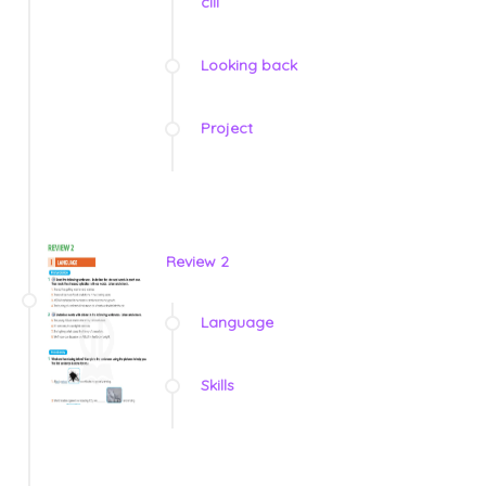
clil
Looking back
Project
Review 2
Language
Skills