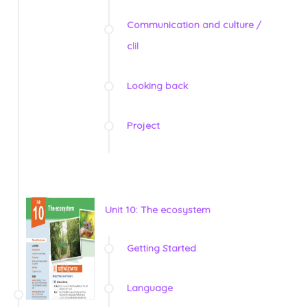
Communication and culture /
clil
Looking back
Project
Unit 10: The ecosystem
Getting Started
Language