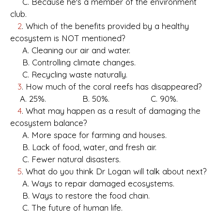
C. Because he's a member of the environment
club.
2
. Which of the benefits provided by a healthy
ecosystem is NOT mentioned?
A. Cleaning our air and water.
B. Controlling climate changes.
C. Recycling waste naturally.
3
. How much of the coral reefs has disappeared?
A. 25%. B. 50%. C. 90%.
4
. What may happen as a result of damaging the
ecosystem balance?
A. More space for farming and houses.
B. Lack of food, water, and fresh air.
C. Fewer natural disasters.
5
. What do you think Dr Logan will talk about next?
A. Ways to repair damaged ecosystems.
B. Ways to restore the food chain.
C. The future of human life.