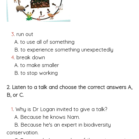
3
. run out
A. to use all of something
B. to experience something unexpectedly
4
. break down
A. to make smaller
B. to stop working
2. Listen to a talk and choose the correct answers A,
B, or C.
1
. Why is Dr Logan invited to give a talk?
A. Because he knows Nam.
B. Because he's an expert in biodiversity
conservation.