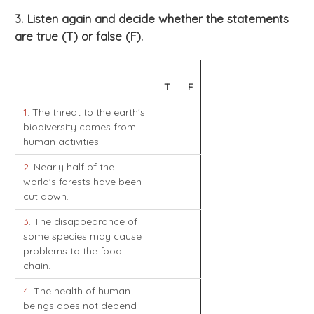
3. Listen again and decide whether the statements
are true (T) or false (F).
T
F
1
. The threat to the earth's
biodiversity comes from
human activities.
2
. Nearly half of the
world's forests have been
cut down.
3
. The disappearance of
some species may cause
problems to the food
chain.
4
. The health of human
beings does not depend