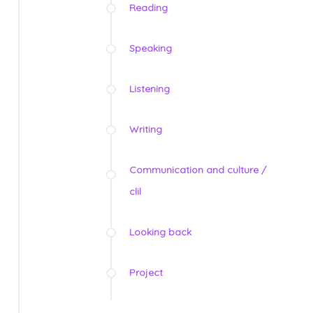
Reading
Speaking
Listening
Writing
Communication and culture /
clil
Looking back
Project