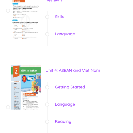
Skills
Language
Unit 4: ASEAN and Viet Nam
Getting Started
Language
Reading