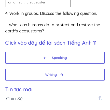
on a healthy ecosystem.
4. Work in groups. Discuss the following question.
What can humans do to protect and restore the
earth's ecosystems?
Click vào đây để tải sách
Tiếng Anh 11
Speaking
Writing
Tin tức mới
Chia Sẻ
.