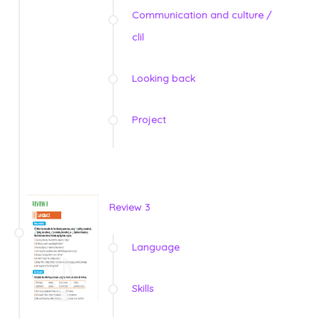
Communication and culture /
clil
Looking back
Project
Review 3
Language
Skills