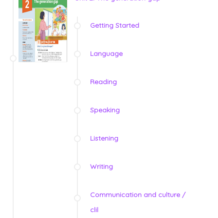
Getting Started
Language
Reading
Speaking
Listening
Writing
Communication and culture /
clil