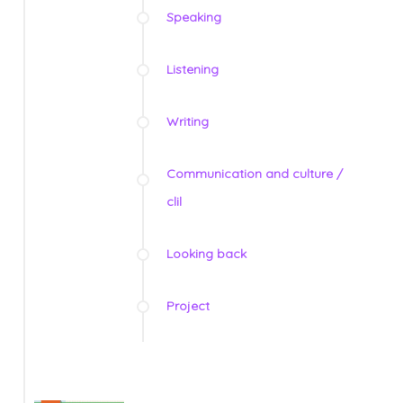
Speaking
Listening
Writing
Communication and culture /
clil
Looking back
Project