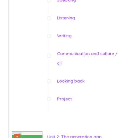
Listening
Writing
Communication and culture /
clil
Looking back
Project
Unit 2: The generation gap