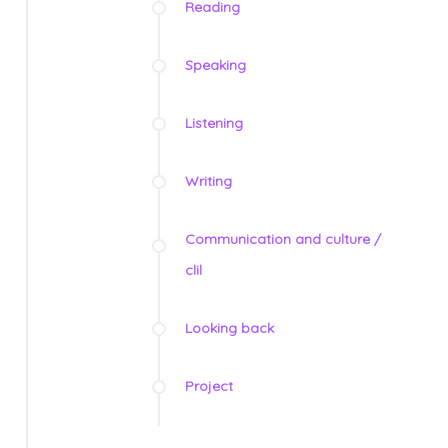
Reading
Speaking
Listening
Writing
Communication and culture /
clil
Looking back
Project