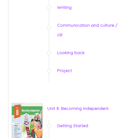
Writing
Communication and culture /
clil
Looking back
Project
Unit 8: Becoming independent
Getting Started