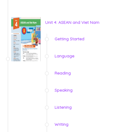
Unit 4: ASEAN and Viet Nam
Getting Started
Language
Reading
Speaking
Listening
Writing