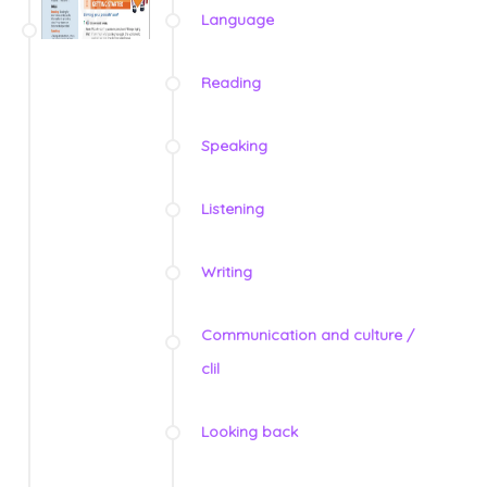
Language
Reading
Speaking
Listening
Writing
Communication and culture /
clil
Looking back