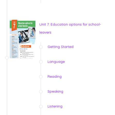
Unit 7: Education options for school-
leavers
Getting Started
Language
Reading
Speaking
Listening