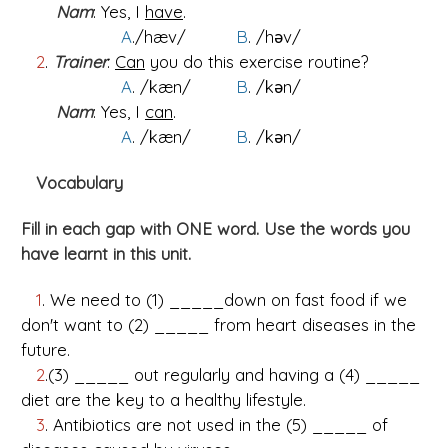
Nam
: Yes, I
have
.
A
./hæv/
B
. /hǝv/
2
.
Trainer
:
Can
you do this exercise routine?
A
. /kæn/
B
. /kǝn/
Nam
: Yes, I
can
.
A
. /kæn/
B
. /kǝn/
Vocabulary
Fill in each gap with ONE word. Use the words you
have learnt in this unit.
1
. We need to (1) _____down on fast food if we
don't want to (2) _____ from heart diseases in the
future.
2
.(3) _____ out regularly and having a (4) _____
diet are the key to a healthy lifestyle.
3
. Antibiotics are not used in the (5) _____ of