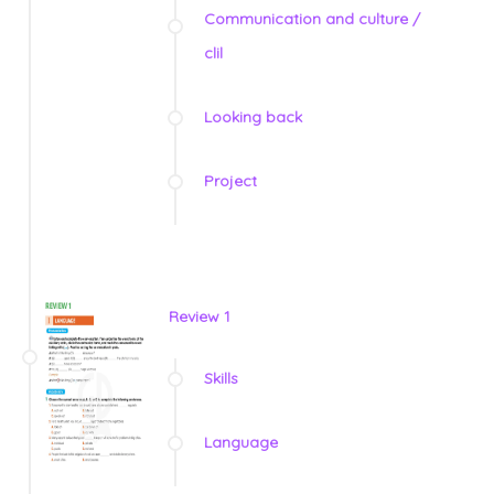
Communication and culture /
clil
Looking back
Project
Review 1
Skills
Language