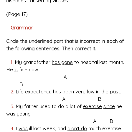
diseases caused by viruses.
(Page 17)
Grammar
Circle the underlined part that is incorrect in each of
the following sentences. Then correct it.
1
. My grandfather
has gone
to hospital last month.
He
is
fine now.
A
B
2
. Life expectancy
has been
very low
in
the past.
A B
3
. My father used to do a lot of
exercise
since
he
was young.
A B
4
. I
was
ill last week, and
didn't do
much exercise