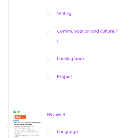
Writing
Communication and culture /
clil
Looking back
Project
Review 4
Language