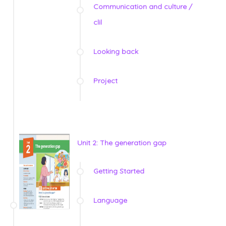
Communication and culture /
clil
Looking back
Project
Unit 2: The generation gap
Getting Started
Language