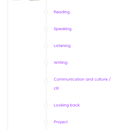
Reading
Speaking
Listening
Writing
Communication and culture /
clil
Looking back
Project