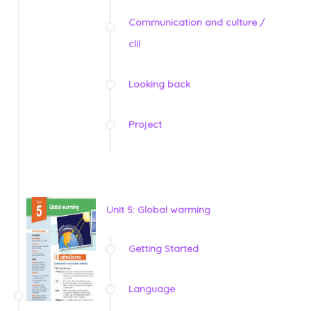
Communication and culture /
clil
Looking back
Project
Unit 5: Global warming
Getting Started
Language