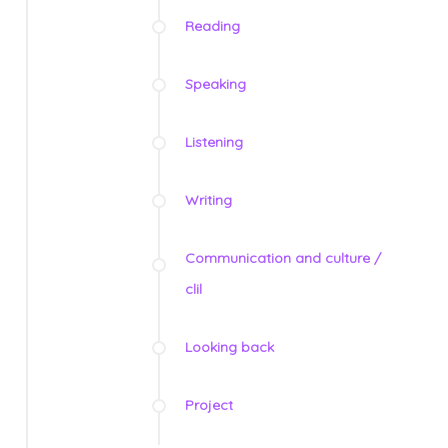
Reading
Speaking
Listening
Writing
Communication and culture /
clil
Looking back
Project