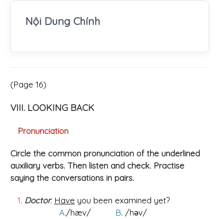
Nội Dung Chính
(Page 16)
VIII. LOOKING BACK
Pronunciation
Circle the common pronunciation of the underlined
auxiliary verbs. Then listen and check. Practise
saying the conversations in pairs.
1
.
Doctor
:
Have
you been examined yet?
A
./hæv/
B
. /hǝv/