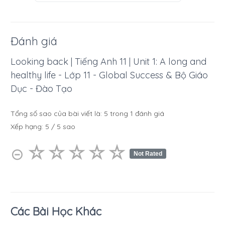
Đánh giá
Looking back | Tiếng Anh 11 | Unit 1: A long and
healthy life - Lớp 11 - Global Success & Bộ Giáo
Dục - Đào Tạo
Tổng số sao của bài viết là:
5
trong
1
đánh giá
Xếp hạng:
5
/
5
sao
☆
★
☆
★
☆
★
☆
★
☆
★
⊝
Not Rated
Các Bài Học Khác