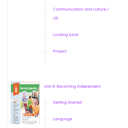
Communication and culture /
clil
Looking back
Project
Unit 8: Becoming independent
Getting Started
Language