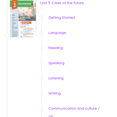
Unit 3: Cities of the future
Getting Started
Language
Reading
Speaking
Listening
Writing
Communication and culture /
clil