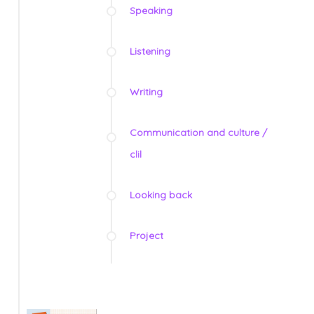
Speaking
Listening
Writing
Communication and culture /
clil
Looking back
Project