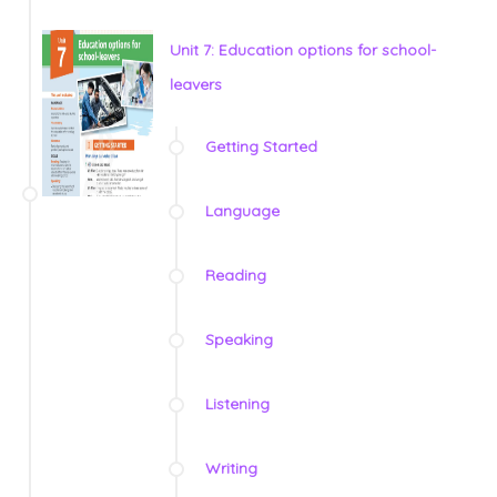
Unit 7: Education options for school-
leavers
Getting Started
Language
Reading
Speaking
Listening
Writing