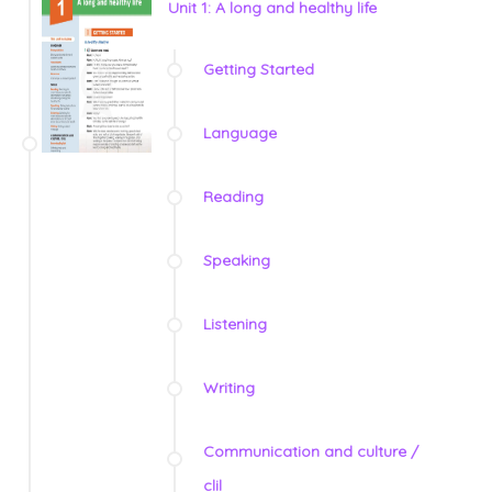
Unit 1: A long and healthy life
Getting Started
Language
Reading
Speaking
Listening
Writing
Communication and culture /
clil