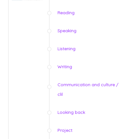
Reading
Speaking
Listening
Writing
Communication and culture /
clil
Looking back
Project