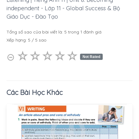
independent - Lớp 11 - Global Success & Bộ
Giáo Dục - Đào Tạo
Tổng số sao của bài viết là:
5
trong
1
đánh giá
Xếp hạng:
5
/
5
sao
☆
★
☆
★
☆
★
☆
★
☆
★
⊝
Not Rated
Các Bài Học Khác