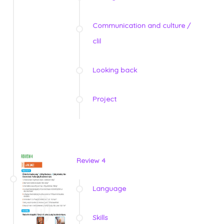
Communication and culture /
clil
Looking back
Project
Review 4
Language
Skills