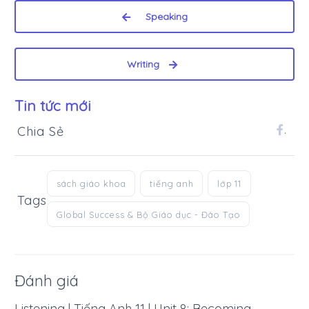
Speaking
Writing
Tin tức mới
Chia Sẻ
.
sách giáo khoa
tiếng anh
lớp 11
Tags
Global Success & Bộ Giáo dục - Đào Tạo
Đánh giá
Listening | Tiếng Anh 11 | Unit 8: Becoming