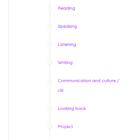
Reading
Speaking
Listening
Writing
Communication and culture /
clil
Looking back
Project