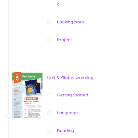
clil
Looking back
Project
Unit 5: Global warming
Getting Started
Language
Reading