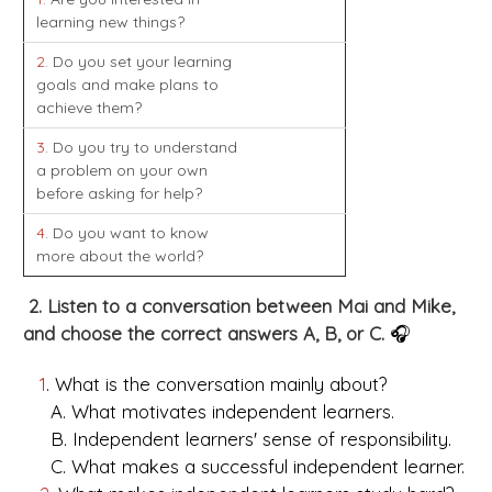
learning new things?
2
. Do you set your learning
goals and make plans to
achieve them?
3
. Do you try to understand
a problem on your own
before asking for help?
4
. Do you want to know
more about the world?
2. Listen to a conversation between Mai and Mike,
and choose the correct answers A, B, or C.
🎧
1
. What is the conversation mainly about?
A. What motivates independent learners.
B. Independent learners' sense of responsibility.
C. What makes a successful independent learner.