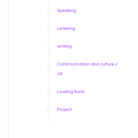
Speaking
Listening
Writing
Communication and culture /
clil
Looking back
Project