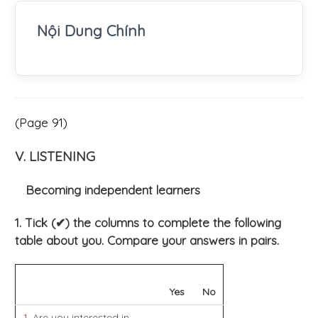
Nội Dung Chính
(Page 91)
V. LISTENING
Becoming independent learners
1. Tick (✔) the columns to complete the following
table about you. Compare your answers in pairs.
Yes
No
1
. Are you interested in